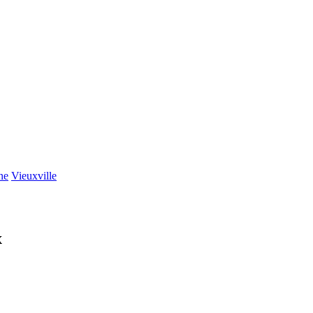
ne
Vieuxville
x