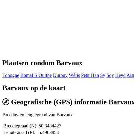
Plaatsen rondom Barvaux
Tohogne
Bomal-S-Ourthe
Durbuy
Wéris
Petit-Han
Sy
Soy
Heyd
Ais
Barvaux op de kaart
Geografische (GPS) informatie Barvau
Breedte- en lengtegraad van Barvaux
Breedtegraad (N):
50.3484427
Lengtegraad (E):
5.4963854