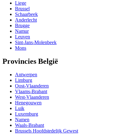
Liege
Brussel
Schaarbeek
Anderlecht
Brugge
Namur
Leuven
Sint-Jans-Molenbeek
Mons
Provincies België
Antwerpen
Limburg
Oost-Vlaanderen
Vlaams-Brabant
West-Vlaanderen
Henegouwen
Luik
Luxemburg
Namen
Waals-Brabant
Brussels Hoofdstedelijk Gewest