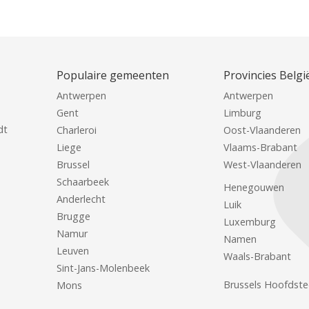
Populaire gemeenten
Provincies Belgi
Antwerpen
Antwerpen
Gent
Limburg
dt
Charleroi
Oost-Vlaanderen
Liege
Vlaams-Brabant
Brussel
West-Vlaanderen
Schaarbeek
Henegouwen
Anderlecht
Luik
Brugge
Luxemburg
Namur
Namen
Leuven
Waals-Brabant
Sint-Jans-Molenbeek
Brussels Hoofdste
Mons