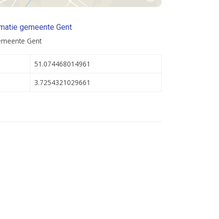
rmatie gemeente Gent
gemeente Gent
51.074468014961
3.7254321029661