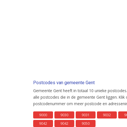
Postcodes van gemeente Gent
Gemeente Gent heeft in totaal 10 unieke postcodes.
alle postcodes die in de gemeente Gent liggen. Klik
postcodenummer om meer postcode en adresseninf
9000
9030
9031
9032
9
9042
9042
9050