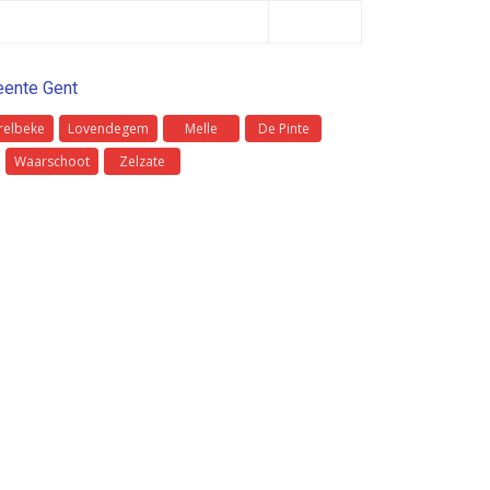
ente Gent
relbeke
Lovendegem
Melle
De Pinte
Waarschoot
Zelzate