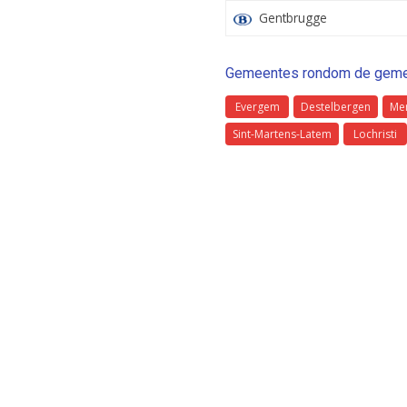
Gentbrugge
Gemeentes rondom de geme
Evergem
Destelbergen
Me
Sint-Martens-Latem
Lochristi