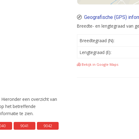
Geografische (GPS) info
Breedte- en lengtegraad van 
Breedtegraad (N):
Lengtegraad (E):
Bekijk in Google Maps
 Hieronder een overzicht van
 op het betreffende
ormatie te zien.
040
9041
9042