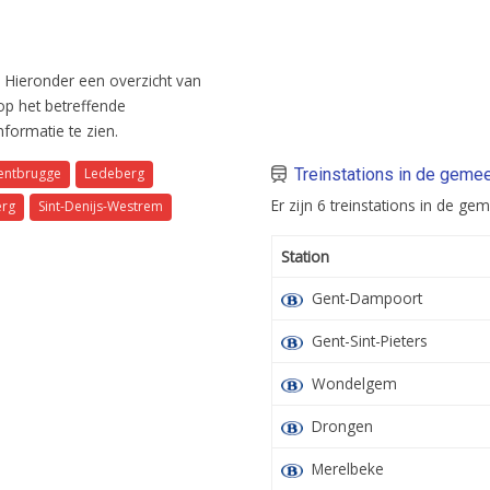
 Hieronder een overzicht van
 op het betreffende
ormatie te zien.
entbrugge
Ledeberg
Treinstations in de geme
Er zijn 6 treinstations in de ge
erg
Sint-Denijs-Westrem
Station
Gent-Dampoort
Gent-Sint-Pieters
Wondelgem
Drongen
Merelbeke