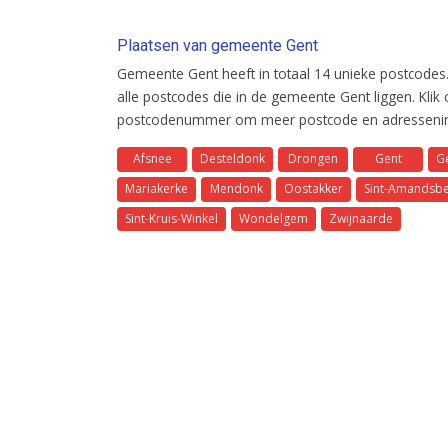
Plaatsen van gemeente Gent
Gemeente Gent heeft in totaal 14 unieke postcodes.
alle postcodes die in de gemeente Gent liggen. Klik
postcodenummer om meer postcode en adresseninf
Afsnee
Desteldonk
Drongen
Gent
G
Mariakerke
Mendonk
Oostakker
Sint-Amandsb
Sint-Kruis-Winkel
Wondelgem
Zwijnaarde