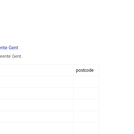
ente Gent
meente Gent.
postcode