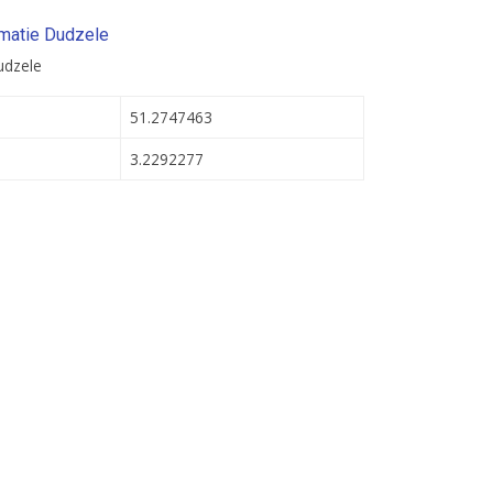
rmatie Dudzele
udzele
51.2747463
3.2292277