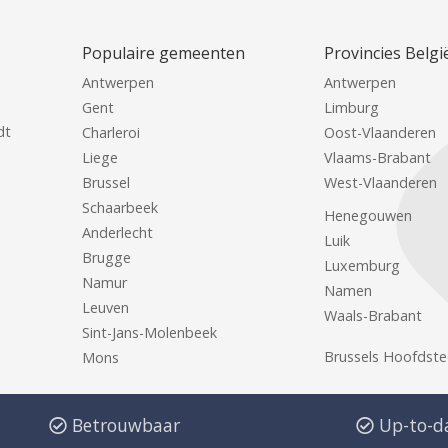
Populaire gemeenten
Provincies Belgi
Antwerpen
Antwerpen
Gent
Limburg
dt
Charleroi
Oost-Vlaanderen
Liege
Vlaams-Brabant
Brussel
West-Vlaanderen
Schaarbeek
Henegouwen
Anderlecht
Luik
Brugge
Luxemburg
Namur
Namen
Leuven
Waals-Brabant
Sint-Jans-Molenbeek
Brussels Hoofdste
Mons
Betrouwbaar
Up-to-d