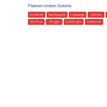
Plaatsen rondom Dudzele
Koolkerke
Ramskapelle
Lissewege
Damme
Sint-Kruis
Brugge
Duinbergen
Assebroek