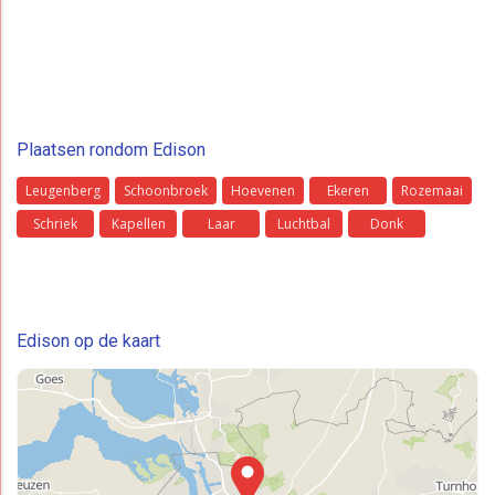
Plaatsen rondom Edison
Leugenberg
Schoonbroek
Hoevenen
Ekeren
Rozemaai
Schriek
Kapellen
Laar
Luchtbal
Donk
Edison op de kaart