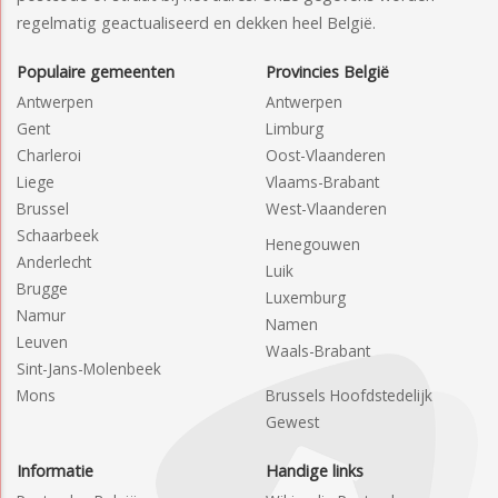
regelmatig geactualiseerd en dekken heel België.
Populaire gemeenten
Provincies België
Antwerpen
Antwerpen
Gent
Limburg
Charleroi
Oost-Vlaanderen
Liege
Vlaams-Brabant
Brussel
West-Vlaanderen
Schaarbeek
Henegouwen
Anderlecht
Luik
Brugge
Luxemburg
Namur
Namen
Leuven
Waals-Brabant
Sint-Jans-Molenbeek
Mons
Brussels Hoofdstedelijk
Gewest
Informatie
Handige links