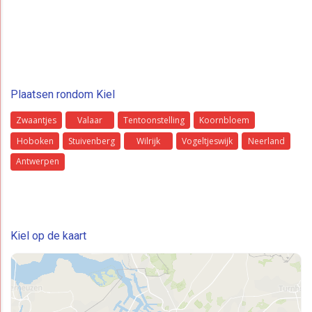
Plaatsen rondom Kiel
Zwaantjes
Valaar
Tentoonstelling
Koornbloem
Hoboken
Stuivenberg
Wilrijk
Vogeltjeswijk
Neerland
Antwerpen
Kiel op de kaart