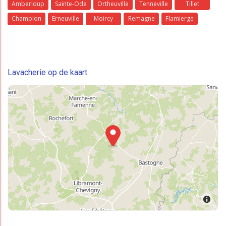
Amberloup
Sainte-Ode
Ortheuville
Tenneville
Tillet
Champlon
Erneuville
Moircy
Remagne
Flamierge
Lavacherie op de kaart