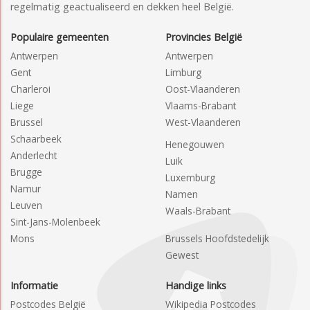
regelmatig geactualiseerd en dekken heel België.
Populaire gemeenten
Provincies België
Antwerpen
Antwerpen
Gent
Limburg
Charleroi
Oost-Vlaanderen
Liege
Vlaams-Brabant
Brussel
West-Vlaanderen
Schaarbeek
Henegouwen
Anderlecht
Luik
Brugge
Luxemburg
Namur
Namen
Leuven
Waals-Brabant
Sint-Jans-Molenbeek
Mons
Brussels Hoofdstedelijk
Gewest
Informatie
Handige links
Postcodes België
Wikipedia Postcodes