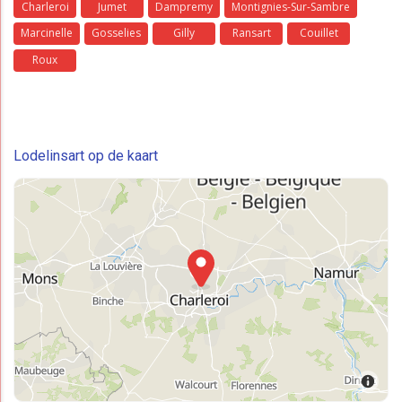
Charleroi
Jumet
Dampremy
Montignies-Sur-Sambre
Marcinelle
Gosselies
Gilly
Ransart
Couillet
Roux
Lodelinsart op de kaart