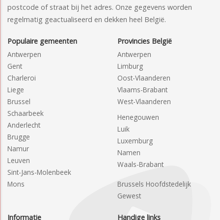
postcode of straat bij het adres. Onze gegevens worden
regelmatig geactualiseerd en dekken heel België.
Populaire gemeenten
Provincies België
Antwerpen
Antwerpen
Gent
Limburg
Charleroi
Oost-Vlaanderen
Liege
Vlaams-Brabant
Brussel
West-Vlaanderen
Schaarbeek
Henegouwen
Anderlecht
Luik
Brugge
Luxemburg
Namur
Namen
Leuven
Waals-Brabant
Sint-Jans-Molenbeek
Mons
Brussels Hoofdstedelijk
Gewest
Informatie
Handige links