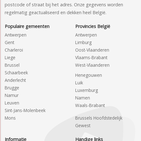
postcode of straat bij het adres. Onze gegevens worden
regelmatig geactualiseerd en dekken heel België.
Populaire gemeenten
Provincies België
Antwerpen
Antwerpen
Gent
Limburg
Charleroi
Oost-Vlaanderen
Liege
Vlaams-Brabant
Brussel
West-Vlaanderen
Schaarbeek
Henegouwen
Anderlecht
Luik
Brugge
Luxemburg
Namur
Namen
Leuven
Waals-Brabant
Sint-Jans-Molenbeek
Mons
Brussels Hoofdstedelijk
Gewest
Informatie
Handige links