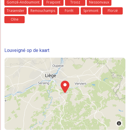
Gomzé-Andoumont
Fraipont
Trooz
Nessonvaux
Trasenster
Remouchamps
Forêt
Sprimont
Florzé
Olne
Louveigné op de kaart