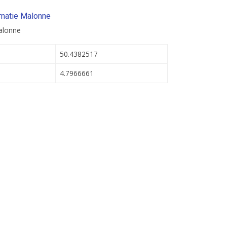
rmatie Malonne
alonne
50.4382517
4.7966661