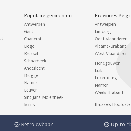
Populaire gemeenten
Provincies Belgi
Antwerpen
Antwerpen
Gent
Limburg
dt
Charleroi
Oost-Vlaanderen
Liege
Vlaams-Brabant
Brussel
West-Vlaanderen
Schaarbeek
Henegouwen
Anderlecht
Luik
Brugge
Luxemburg
Namur
Namen
Leuven
Waals-Brabant
Sint-Jans-Molenbeek
Brussels Hoofdste
Mons
Betrouwbaar
Up-to-d