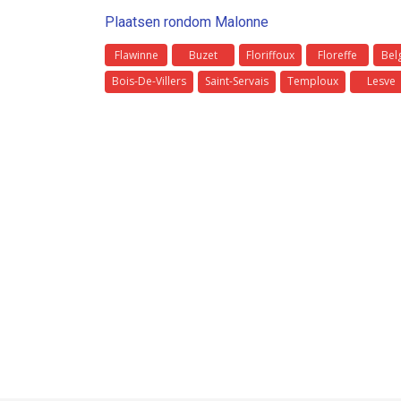
Plaatsen rondom Malonne
Flawinne
Buzet
Floriffoux
Floreffe
Bel
Bois-De-Villers
Saint-Servais
Temploux
Lesve