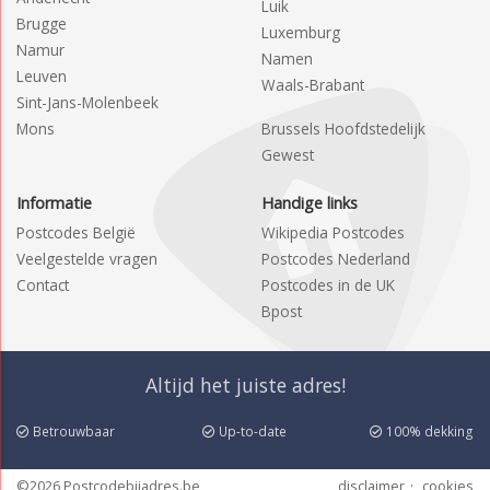
Luik
Brugge
Luxemburg
Namur
Namen
Leuven
Waals-Brabant
Sint-Jans-Molenbeek
Mons
Brussels Hoofdstedelijk
Gewest
Informatie
Handige links
Postcodes België
Wikipedia Postcodes
Veelgestelde vragen
Postcodes Nederland
Contact
Postcodes in de UK
Bpost
Altijd het juiste adres!
Betrouwbaar
Up-to-date
100% dekking
©2026 Postcodebijadres.be
disclaimer
cookies