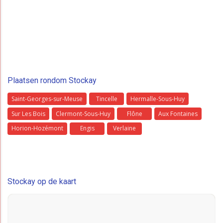
Plaatsen rondom Stockay
Saint-Georges-sur-Meuse
Tincelle
Hermalle-Sous-Huy
Sur Les Bois
Clermont-Sous-Huy
Flône
Aux Fontaines
Horion-Hozémont
Engis
Verlaine
Stockay op de kaart