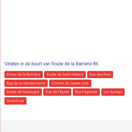
Straten in de buurt van Route de la Barrière 86
Route de la Barrière
Route de Saint-Hubert
Rue des Fers
Rue de la Gendarmerie
Chemin de Sainte-Ode
Route de Nassogne
Rue de l'Epine
Rue Fagnoule
Les Aunays
Grand-rue