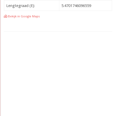
Lengtegraad (E):
5.4701746096559
Bekijk in Google Maps