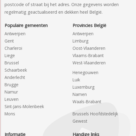
postcode of straat bij het adres. Onze gegevens worden
regelmatig geactualiseerd en dekken heel België.
Populaire gemeenten
Provincies België
Antwerpen
Antwerpen
Gent
Limburg
Charleroi
Oost-Vlaanderen
Liege
Vlaams-Brabant
Brussel
West-Vlaanderen
Schaarbeek
Henegouwen
Anderlecht
Luik
Brugge
Luxemburg
Namur
Namen
Leuven
Waals-Brabant
Sint-Jans-Molenbeek
Mons
Brussels Hoofdstedelijk
Gewest
Informatie
Handige links