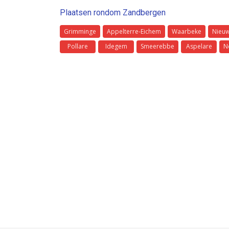
Plaatsen rondom Zandbergen
Grimminge
Appelterre-Eichem
Waarbeke
Nieu
Pollare
Idegem
Smeerebbe
Aspelare
N