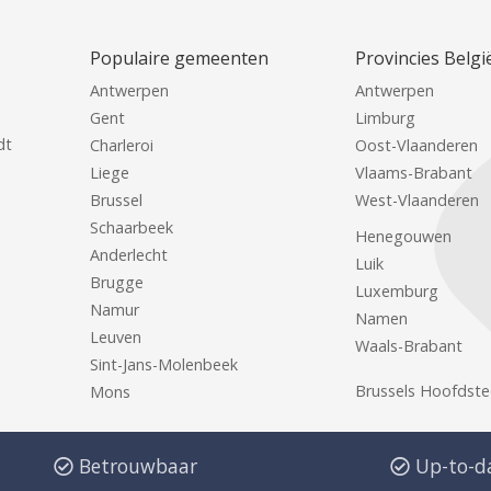
Populaire gemeenten
Provincies Belgi
Antwerpen
Antwerpen
Gent
Limburg
dt
Charleroi
Oost-Vlaanderen
Liege
Vlaams-Brabant
Brussel
West-Vlaanderen
Schaarbeek
Henegouwen
Anderlecht
Luik
Brugge
Luxemburg
Namur
Namen
Leuven
Waals-Brabant
Sint-Jans-Molenbeek
Brussels Hoofdste
Mons
Betrouwbaar
Up-to-d