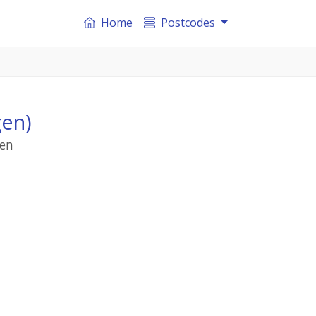
Home
Postcodes
gen)
gen