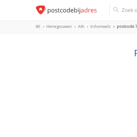
BE
Henegouwen
Ath
Irchonwelz
postcode 
postcode
7801