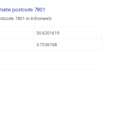
rmatie postcode 7801
ostcode 7801 in Irchonwelz
50.6201619
3.7536768