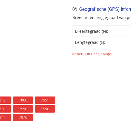
Geografische (GPS) info
Breedte- en lengtegraad van p
Breedtegraad (N):
Lengtegraad (E):
Bekijk in Google Maps
812
7800
7951
810
7950
7950
911
7970