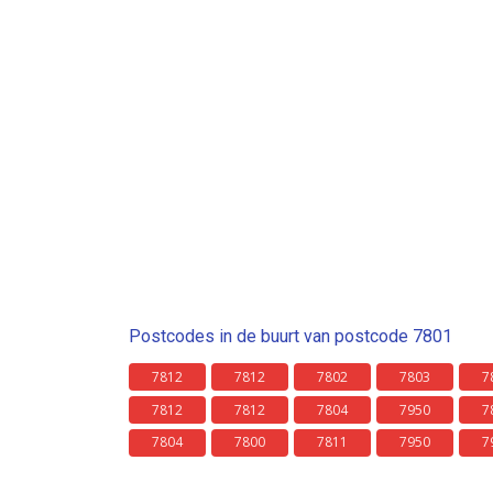
Postcodes in de buurt van postcode 7801
7812
7812
7802
7803
7
7812
7812
7804
7950
7
7804
7800
7811
7950
7