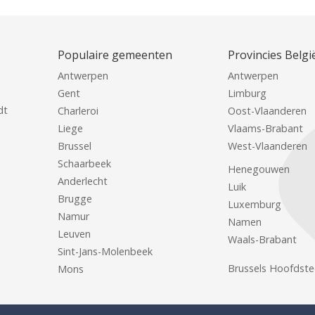
Populaire gemeenten
Provincies Belgi
Antwerpen
Antwerpen
Gent
Limburg
dt
Charleroi
Oost-Vlaanderen
Liege
Vlaams-Brabant
Brussel
West-Vlaanderen
Schaarbeek
Henegouwen
Anderlecht
Luik
Brugge
Luxemburg
Namur
Namen
Leuven
Waals-Brabant
Sint-Jans-Molenbeek
Brussels Hoofdste
Mons