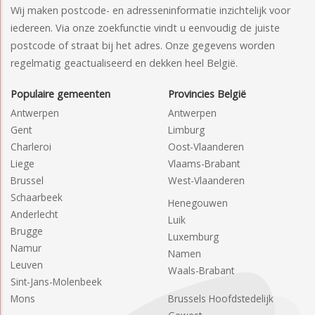
Wij maken postcode- en adresseninformatie inzichtelijk voor
iedereen. Via onze zoekfunctie vindt u eenvoudig de juiste
postcode of straat bij het adres. Onze gegevens worden
regelmatig geactualiseerd en dekken heel België.
Populaire gemeenten
Provincies België
Antwerpen
Antwerpen
Gent
Limburg
Charleroi
Oost-Vlaanderen
Liege
Vlaams-Brabant
Brussel
West-Vlaanderen
Schaarbeek
Henegouwen
Anderlecht
Luik
Brugge
Luxemburg
Namur
Namen
Leuven
Waals-Brabant
Sint-Jans-Molenbeek
Mons
Brussels Hoofdstedelijk