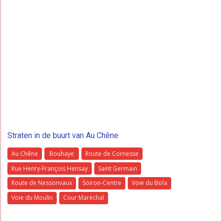
Straten in de buurt van Au Chêne
Au Chêne
Bouhaye
Route de Cornesse
Rue Henry-François Hensay
Saint Germain
Route de Nessonvaux
Soiron-Centre
Voie du Bola
Voie du Moulin
Cour Maréchal