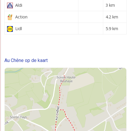
Aldi
3 km
Action
4.2 km
Lidl
5.9 km
Au Chêne op de kaart