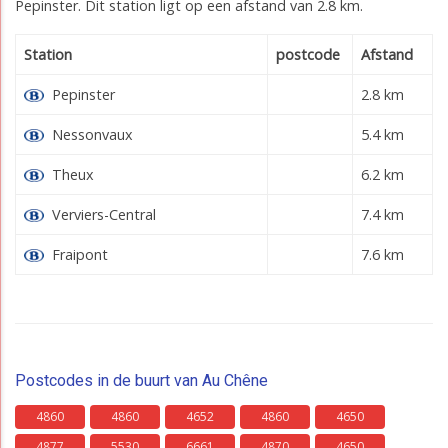
Pepinster. Dit station ligt op een afstand van 2.8 km.
Station
postcode
Afstand
Pepinster
2.8 km
Nessonvaux
5.4 km
Theux
6.2 km
Verviers-Central
7.4 km
Fraipont
7.6 km
Postcodes in de buurt van Au Chêne
4860
4860
4652
4860
4650
4877
5530
6661
4870
4650