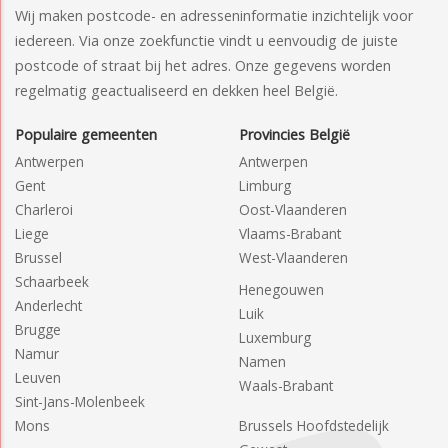
Wij maken postcode- en adresseninformatie inzichtelijk voor
iedereen. Via onze zoekfunctie vindt u eenvoudig de juiste
postcode of straat bij het adres. Onze gegevens worden
regelmatig geactualiseerd en dekken heel België.
Populaire gemeenten
Provincies België
Antwerpen
Antwerpen
Gent
Limburg
Charleroi
Oost-Vlaanderen
Liege
Vlaams-Brabant
Brussel
West-Vlaanderen
Schaarbeek
Henegouwen
Anderlecht
Luik
Brugge
Luxemburg
Namur
Namen
Leuven
Waals-Brabant
Sint-Jans-Molenbeek
Mons
Brussels Hoofdstedelijk