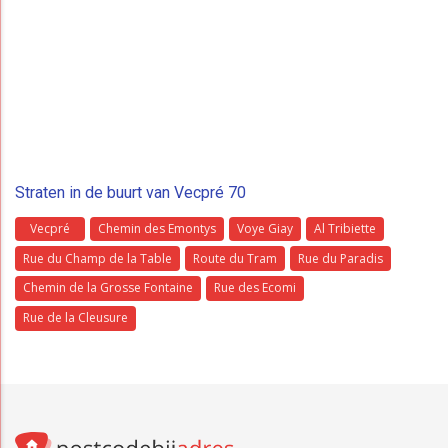
Straten in de buurt van Vecpré 70
Vecpré
Chemin des Emontys
Voye Giay
Al Tribiette
Rue du Champ de la Table
Route du Tram
Rue du Paradis
Chemin de la Grosse Fontaine
Rue des Ecomi
Rue de la Cleusure