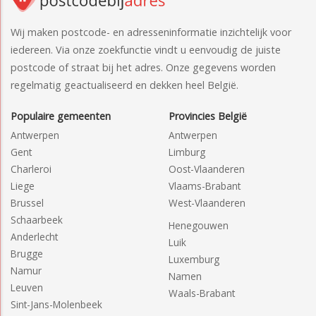
Wij maken postcode- en adresseninformatie inzichtelijk voor
iedereen. Via onze zoekfunctie vindt u eenvoudig de juiste
postcode of straat bij het adres. Onze gegevens worden
regelmatig geactualiseerd en dekken heel België.
Populaire gemeenten
Provincies België
Antwerpen
Antwerpen
Gent
Limburg
Charleroi
Oost-Vlaanderen
Liege
Vlaams-Brabant
Brussel
West-Vlaanderen
Schaarbeek
Henegouwen
Anderlecht
Luik
Brugge
Luxemburg
Namur
Namen
Leuven
Waals-Brabant
Sint-Jans-Molenbeek