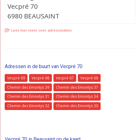
Vecpré 70
6980 BEAUSAINT
Lees hier meer over adresnotaties
Adressen in de buurt van Vecpré 70
Vecpré 69
Vecpré 68
Vecpré 67
Vecpré 66
Chemin des Emontys 39
Chemin des Emontys 37
Chemin des Emontys 31
Chemin des Emontys 34
Chemin des Emontys 32
Chemin des Emontys 30
Vecpré 70 in Beausaint op de kaart