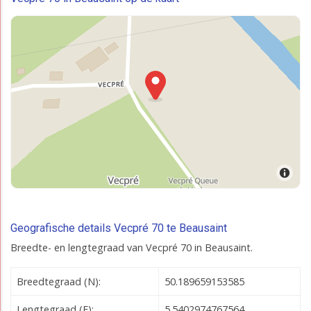
Geografische details Vecpré 70 te Beausaint
Breedte- en lengtegraad van Vecpré 70 in Beausaint.
Breedtegraad (N):
50.189659153585
Lengtegraad (E):
5.5402974767564