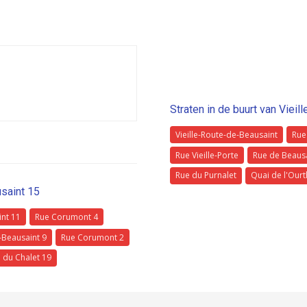
Straten in de buurt van Viei
Vieille-Route-de-Beausaint
Rue
Rue Vieille-Porte
Rue de Beaus
Rue du Purnalet
Quai de l'Our
usaint 15
int 11
Rue Corumont 4
-Beausaint 9
Rue Corumont 2
 du Chalet 19