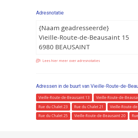
Adresnotatie
{Naam geadresseerde}
Vieille-Route-de-Beausaint 15
6980 BEAUSAINT
Lees hier meer over adresnotaties
Adressen in de buurt van Vieille-Route-de-Bea
Vieille-Route-de-Beausaint 13
Vieille-Route-de-Beausa
Rue du Chalet 23
Rue du Chalet 21
Vieille-Route-de
Rue du Chalet 25
Vieille-Route-de-Beausaint 20
Rue