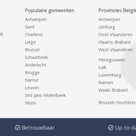
Populaire gemeenten
Provincies Belgi
Antwerpen
Antwerpen
Gent
Limburg
dt
Charleroi
Oost-Vlaanderen
Liege
Vlaams-Brabant
Brussel
West-Vlaanderen
Schaarbeek
Henegouwen
Anderlecht
Luik
Brugge
Luxemburg
Namur
Namen
Leuven
Waals-Brabant
Sint-Jans-Molenbeek
Brussels Hoofdste
Mons
Betrouwbaar
Up-to-d