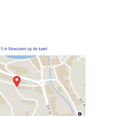
5 in Beausaint op de kaart