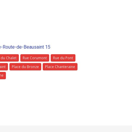
lle-Route-de-Beausaint 15
 du Chalet
Rue Corumont
Rue du Pont
aint
Place du Bronze
Place Chanteraine
the