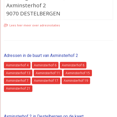
Axminsterhof 2
9070 DESTELBERGEN
Lees hier meer over adresnotaties
Adressen in de buurt van Axminsterhof 2
Axminsterhof 4
Axminsterhof 6
Axminsterhof 8
Axminsterhof 13
Axminsterhof 11
Axminsterhof 15
Axminsterhof 7
Axminsterhof 17
Axminsterhof 19
Axminsterhof 21
Axminsterhof 2 in Destelbergen op de kaart