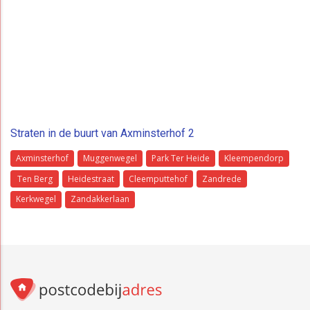
Straten in de buurt van Axminsterhof 2
Axminsterhof
Muggenwegel
Park Ter Heide
Kleempendorp
Ten Berg
Heidestraat
Cleemputtehof
Zandrede
Kerkwegel
Zandakkerlaan