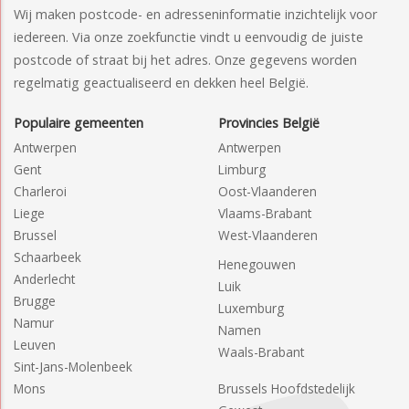
Wij maken postcode- en adresseninformatie inzichtelijk voor
iedereen. Via onze zoekfunctie vindt u eenvoudig de juiste
postcode of straat bij het adres. Onze gegevens worden
regelmatig geactualiseerd en dekken heel België.
Populaire gemeenten
Provincies België
Antwerpen
Antwerpen
Gent
Limburg
Charleroi
Oost-Vlaanderen
Liege
Vlaams-Brabant
Brussel
West-Vlaanderen
Schaarbeek
Henegouwen
Anderlecht
Luik
Brugge
Luxemburg
Namur
Namen
Leuven
Waals-Brabant
Sint-Jans-Molenbeek
Mons
Brussels Hoofdstedelijk