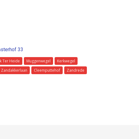
nsterhof 33
k Ter Heide
Muggenwegel
Kerkwegel
Zandakkerlaan
Cleemputtehof
Zandrede