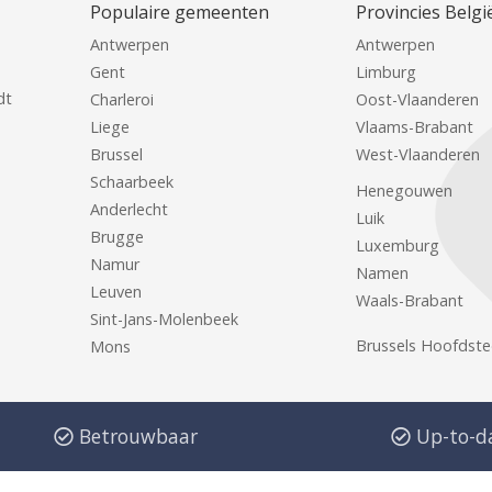
Populaire gemeenten
Provincies Belgi
Antwerpen
Antwerpen
Gent
Limburg
dt
Charleroi
Oost-Vlaanderen
Liege
Vlaams-Brabant
Brussel
West-Vlaanderen
Schaarbeek
Henegouwen
Anderlecht
Luik
Brugge
Luxemburg
Namur
Namen
Leuven
Waals-Brabant
Sint-Jans-Molenbeek
Brussels Hoofdste
Mons
Betrouwbaar
Up-to-d