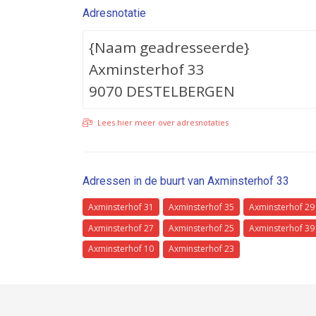
Adresnotatie
{Naam geadresseerde}
Axminsterhof 33
9070 DESTELBERGEN
Lees hier meer over adresnotaties
Adressen in de buurt van Axminsterhof 33
Axminsterhof 31
Axminsterhof 35
Axminsterhof 29
Axminsterhof 27
Axminsterhof 25
Axminsterhof 39
Axminsterhof 10
Axminsterhof 23