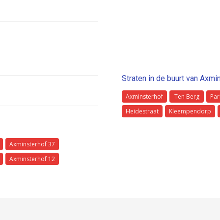
Straten in de buurt van Axmi
Axminsterhof
Ten Berg
Par
Heidestraat
Kleempendorp
Axminsterhof 37
Axminsterhof 12