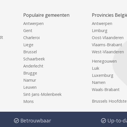
Populaire gemeenten
Provincies Belgi
Antwerpen
Antwerpen
Gent
Limburg
dt
Charleroi
Oost-Vlaanderen
Liege
Vlaams-Brabant
Brussel
West-Vlaanderen
Schaarbeek
Henegouwen
Anderlecht
Luik
Brugge
Luxemburg
Namur
Namen
Leuven
Waals-Brabant
Sint-Jans-Molenbeek
Brussels Hoofdste
Mons
Betrouwbaar
Up-to-d