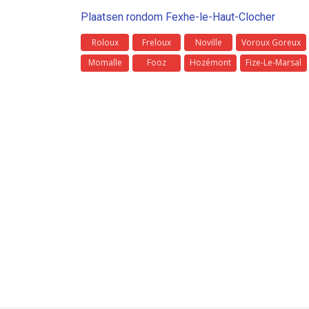
Plaatsen rondom Fexhe-le-Haut-Clocher
Roloux
Freloux
Noville
Voroux Goreux
Momalle
Fooz
Hozémont
Fize-Le-Marsal