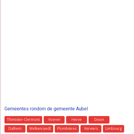
Gemeentes rondom de gemeente Aubel
Thimister-Clermont
Voeren
Herve
Dison
Dalhem
Welkenraedt
Plombières
Verviers
Limbourg