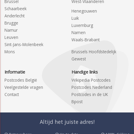
Brussel
West-Vlaanderen
Schaarbeek
Henegouwen
Anderlecht
Luik
Brugge
Luxemburg
Namur
Namen
Leuven
Waals-Brabant
Sint-Jans-Molenbeek
Mons
Brussels Hoofdstedelijk
Gewest
Informatie
Handige links
Postcodes België
Wikipedia Postcodes
Veelgestelde vragen
Postcodes Nederland
Contact
Postcodes in de UK
Bpost
Altijd het juiste adres!