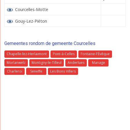
Courcelles-Motte
Gouy-Lez-Piéton
Gemeentes rondom de gemeente Courcelles
Chapelle-lez-Herlaimont
Pont-à-Celles
Fontaine-l'Évêque
Morlanwelz
Montigny-le-Tilleul
Anderlues
Manage
Charleroi
Seneffe
Les Bons Villers