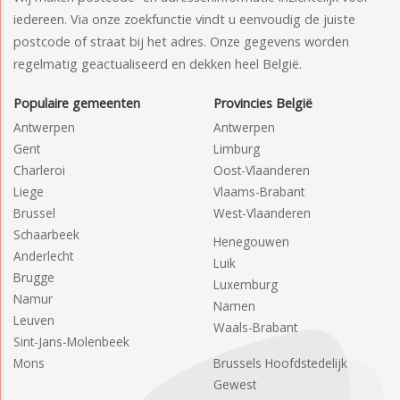
iedereen. Via onze zoekfunctie vindt u eenvoudig de juiste
postcode of straat bij het adres. Onze gegevens worden
regelmatig geactualiseerd en dekken heel België.
Populaire gemeenten
Provincies België
Antwerpen
Antwerpen
Gent
Limburg
Charleroi
Oost-Vlaanderen
Liege
Vlaams-Brabant
Brussel
West-Vlaanderen
Schaarbeek
Henegouwen
Anderlecht
Luik
Brugge
Luxemburg
Namur
Namen
Leuven
Waals-Brabant
Sint-Jans-Molenbeek
Mons
Brussels Hoofdstedelijk
Gewest