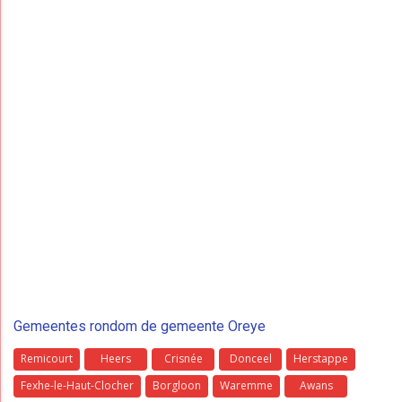
Gemeentes rondom de gemeente Oreye
Remicourt
Heers
Crisnée
Donceel
Herstappe
Fexhe-le-Haut-Clocher
Borgloon
Waremme
Awans