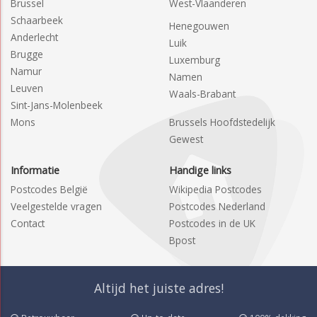
Brussel
West-Vlaanderen
Schaarbeek
Henegouwen
Anderlecht
Luik
Brugge
Luxemburg
Namur
Namen
Leuven
Waals-Brabant
Sint-Jans-Molenbeek
Mons
Brussels Hoofdstedelijk
Gewest
Informatie
Handige links
Postcodes België
Wikipedia Postcodes
Veelgestelde vragen
Postcodes Nederland
Contact
Postcodes in de UK
Bpost
Altijd het juiste adres!