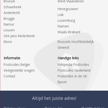
Brussel
West-Vlaanderen
Schaarbeek
Henegouwen
Anderlecht
Luik
Brugge
Luxemburg
Namur
Namen
Leuven
Waals-Brabant
Sint-Jans-Molenbeek
Mons
Brussels Hoofdstedelijk
Gewest
Informatie
Handige links
Postcodes België
Wikipedia Postcodes
Veelgestelde vragen
Postcodes Nederland
Contact
Postcodes in de UK
Bpost
Altijd het juiste adres!