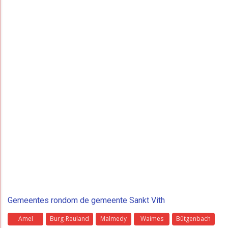
Gemeentes rondom de gemeente Sankt Vith
Amel
Burg-Reuland
Malmedy
Waimes
Bütgenbach