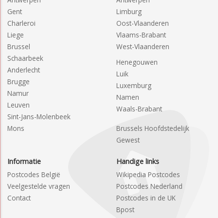
Gent
Limburg
Charleroi
Oost-Vlaanderen
Liege
Vlaams-Brabant
Brussel
West-Vlaanderen
Schaarbeek
Henegouwen
Anderlecht
Luik
Brugge
Luxemburg
Namur
Namen
Leuven
Waals-Brabant
Sint-Jans-Molenbeek
Mons
Brussels Hoofdstedelijk
Gewest
Informatie
Handige links
Postcodes België
Wikipedia Postcodes
Veelgestelde vragen
Postcodes Nederland
Contact
Postcodes in de UK
Bpost