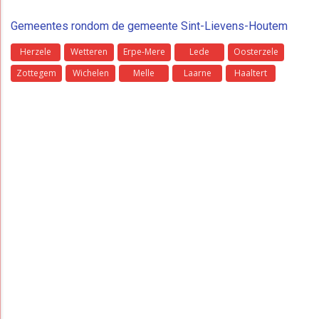
Gemeentes rondom de gemeente Sint-Lievens-Houtem
Herzele
Wetteren
Erpe-Mere
Lede
Oosterzele
Zottegem
Wichelen
Melle
Laarne
Haaltert