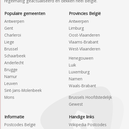
regelmatig geactualiseerd en dekken heel België.
Populaire gemeenten
Provincies België
Antwerpen
Antwerpen
Gent
Limburg
Charleroi
Oost-Vlaanderen
Liege
Vlaams-Brabant
Brussel
West-Vlaanderen
Schaarbeek
Henegouwen
Anderlecht
Luik
Brugge
Luxemburg
Namur
Namen
Leuven
Waals-Brabant
Sint-Jans-Molenbeek
Mons
Brussels Hoofdstedelijk
Gewest
Informatie
Handige links
Postcodes België
Wikipedia Postcodes