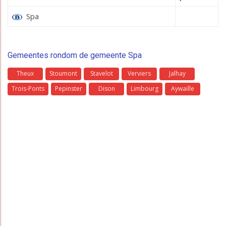
Spa
Gemeentes rondom de gemeente Spa
Theux
Stoumont
Stavelot
Verviers
Jalhay
Trois-Ponts
Pepinster
Dison
Limbourg
Aywaille