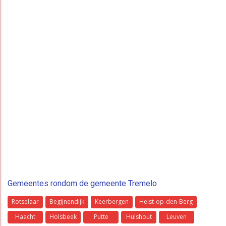
Gemeentes rondom de gemeente Tremelo
Rotselaar
Begijnendijk
Keerbergen
Heist-op-den-Berg
Haacht
Holsbeek
Putte
Hulshout
Leuven