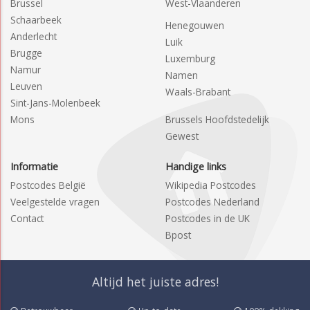
Brussel
West-Vlaanderen
Schaarbeek
Henegouwen
Anderlecht
Luik
Brugge
Luxemburg
Namur
Namen
Leuven
Waals-Brabant
Sint-Jans-Molenbeek
Mons
Brussels Hoofdstedelijk
Gewest
Informatie
Handige links
Postcodes België
Wikipedia Postcodes
Veelgestelde vragen
Postcodes Nederland
Contact
Postcodes in de UK
Bpost
Altijd het juiste adres!