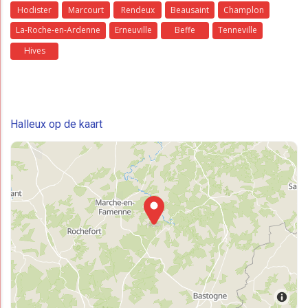
Hodister
Marcourt
Rendeux
Beausaint
Champlon
La-Roche-en-Ardenne
Erneuville
Beffe
Tenneville
Hives
Halleux op de kaart