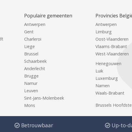
Populaire gemeenten
Provincies Belgi
Antwerpen
Antwerpen
Gent
Limburg
dt
Charleroi
Oost-Vlaanderen
Liege
Vlaams-Brabant
Brussel
West-Vlaanderen
Schaarbeek
Henegouwen
Anderlecht
Luik
Brugge
Luxemburg
Namur
Namen
Leuven
Waals-Brabant
Sint-Jans-Molenbeek
Brussels Hoofdste
Mons
Betrouwbaar
Up-to-d