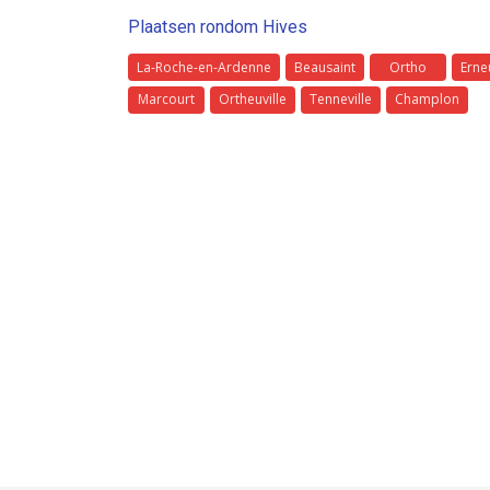
Plaatsen rondom Hives
La-Roche-en-Ardenne
Beausaint
Ortho
Erneu
Marcourt
Ortheuville
Tenneville
Champlon