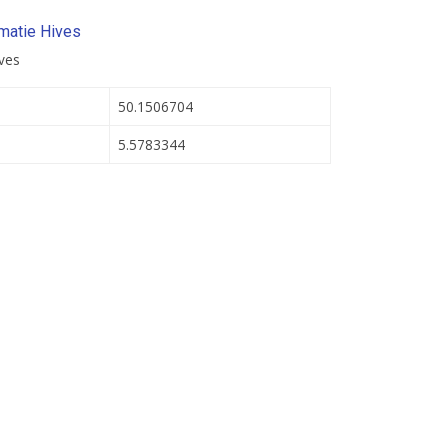
matie Hives
ves
50.1506704
5.5783344