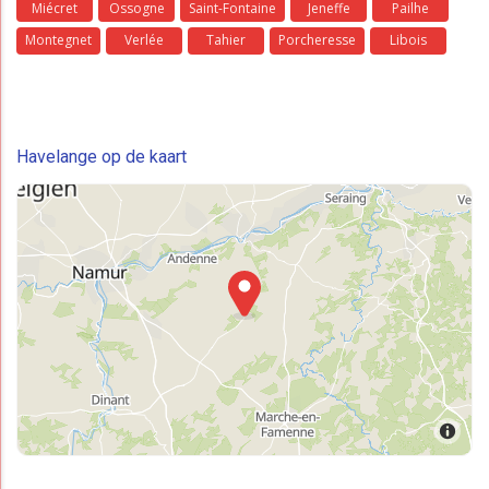
Miécret
Ossogne
Saint-Fontaine
Jeneffe
Pailhe
Montegnet
Verlée
Tahier
Porcheresse
Libois
Havelange op de kaart