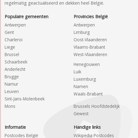
regelmatig geactualiseerd en dekken heel België.
Populaire gemeenten
Provincies België
Antwerpen
Antwerpen
Gent
Limburg
Charleroi
Oost-Vlaanderen
Liege
Vlaams-Brabant
Brussel
West-Vlaanderen
Schaarbeek
Henegouwen
Anderlecht
Luik
Brugge
Luxemburg
Namur
Namen
Leuven
Waals-Brabant
Sint-Jans-Molenbeek
Mons
Brussels Hoofdstedelijk
Gewest
Informatie
Handige links
Postcodes België
Wikipedia Postcodes