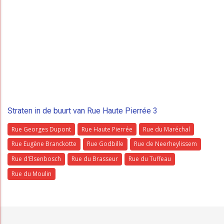
Straten in de buurt van Rue Haute Pierrée 3
Rue Georges Dupont
Rue Haute Pierrée
Rue du Maréchal
Rue Eugène Branckotte
Rue Godbille
Rue de Neerheylissem
Rue d'Elsenbosch
Rue du Brasseur
Rue du Tuffeau
Rue du Moulin