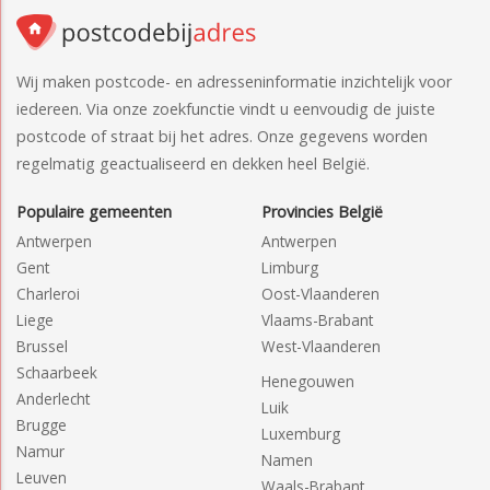
Wij maken postcode- en adresseninformatie inzichtelijk voor
iedereen. Via onze zoekfunctie vindt u eenvoudig de juiste
postcode of straat bij het adres. Onze gegevens worden
regelmatig geactualiseerd en dekken heel België.
Populaire gemeenten
Provincies België
Antwerpen
Antwerpen
Gent
Limburg
Charleroi
Oost-Vlaanderen
Liege
Vlaams-Brabant
Brussel
West-Vlaanderen
Schaarbeek
Henegouwen
Anderlecht
Luik
Brugge
Luxemburg
Namur
Namen
Leuven
Waals-Brabant