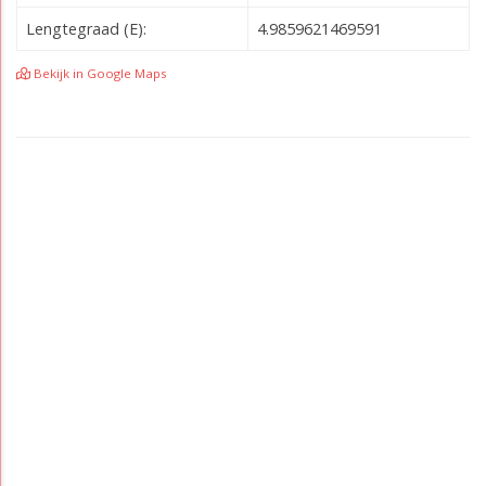
Lengtegraad (E):
4.9859621469591
Bekijk in Google Maps