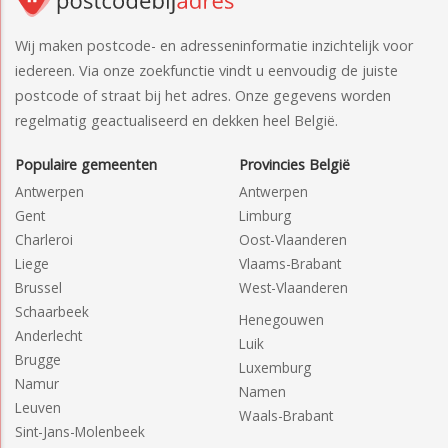
Wij maken postcode- en adresseninformatie inzichtelijk voor
iedereen. Via onze zoekfunctie vindt u eenvoudig de juiste
postcode of straat bij het adres. Onze gegevens worden
regelmatig geactualiseerd en dekken heel België.
Populaire gemeenten
Provincies België
Antwerpen
Antwerpen
Gent
Limburg
Charleroi
Oost-Vlaanderen
Liege
Vlaams-Brabant
Brussel
West-Vlaanderen
Schaarbeek
Henegouwen
Anderlecht
Luik
Brugge
Luxemburg
Namur
Namen
Leuven
Waals-Brabant
Sint-Jans-Molenbeek