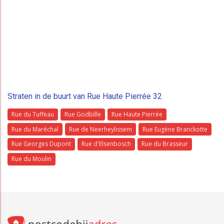
Straten in de buurt van Rue Haute Pierrée 32
Rue du Tuffeau
Rue Godbille
Rue Haute Pierrée
Rue du Maréchal
Rue de Neerheylissem
Rue Eugène Branckotte
Rue Georges Dupont
Rue d'Elsenbosch
Rue du Brasseur
Rue du Moulin