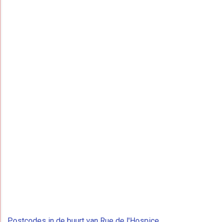
Postcodes in de buurt van Rue de l'Hospice