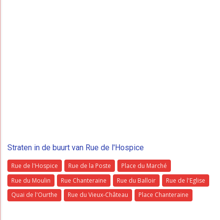
Straten in de buurt van Rue de l'Hospice
Rue de l'Hospice
Rue de la Poste
Place du Marché
Rue du Moulin
Rue Chanteraine
Rue du Balloir
Rue de l'Eglise
Quai de l'Ourthe
Rue du Vieux-Château
Place Chanteraine