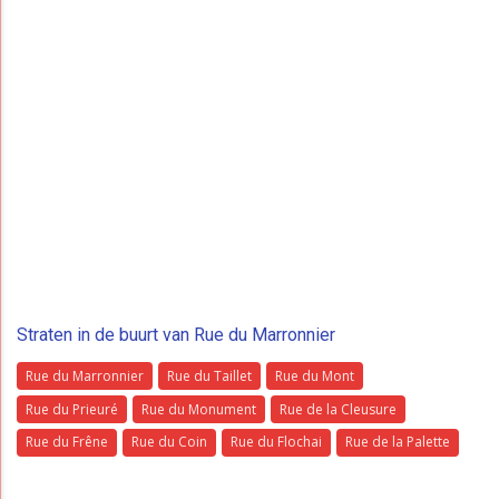
Straten in de buurt van Rue du Marronnier
Rue du Marronnier
Rue du Taillet
Rue du Mont
Rue du Prieuré
Rue du Monument
Rue de la Cleusure
Rue du Frêne
Rue du Coin
Rue du Flochai
Rue de la Palette