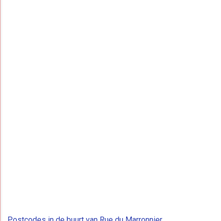
Postcodes in de buurt van Rue du Marronnier