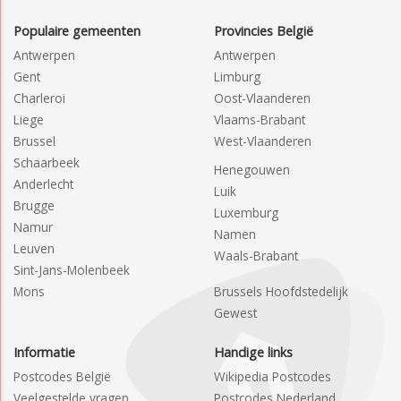
Populaire gemeenten
Provincies België
Antwerpen
Antwerpen
Gent
Limburg
Charleroi
Oost-Vlaanderen
Liege
Vlaams-Brabant
Brussel
West-Vlaanderen
Schaarbeek
Henegouwen
Anderlecht
Luik
Brugge
Luxemburg
Namur
Namen
Leuven
Waals-Brabant
Sint-Jans-Molenbeek
Mons
Brussels Hoofdstedelijk
Gewest
Informatie
Handige links
Postcodes België
Wikipedia Postcodes
Veelgestelde vragen
Postcodes Nederland