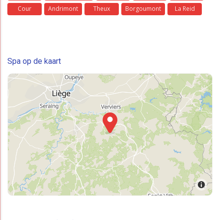
Cour
Andrimont
Theux
Borgoumont
La Reid
Spa op de kaart