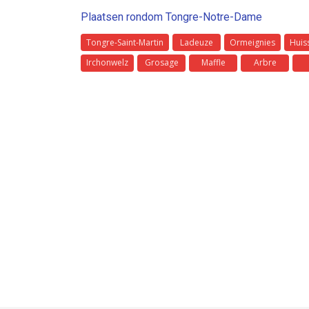
Plaatsen rondom Tongre-Notre-Dame
Tongre-Saint-Martin
Ladeuze
Ormeignies
Huis
Irchonwelz
Grosage
Maffle
Arbre