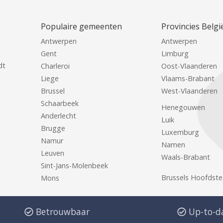
Populaire gemeenten
Provincies Belgi
Antwerpen
Antwerpen
Gent
Limburg
dt
Charleroi
Oost-Vlaanderen
Liege
Vlaams-Brabant
Brussel
West-Vlaanderen
Schaarbeek
Henegouwen
Anderlecht
Luik
Brugge
Luxemburg
Namur
Namen
Leuven
Waals-Brabant
Sint-Jans-Molenbeek
Brussels Hoofdste
Mons
Betrouwbaar
Up-to-d