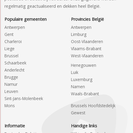
regelmatig geactualiseerd en dekken heel België.
Populaire gemeenten
Provincies België
Antwerpen
Antwerpen
Gent
Limburg
Charleroi
Oost-Vlaanderen
Liege
Vlaams-Brabant
Brussel
West-Vlaanderen
Schaarbeek
Henegouwen
Anderlecht
Luik
Brugge
Luxemburg
Namur
Namen
Leuven
Waals-Brabant
Sint-Jans-Molenbeek
Mons
Brussels Hoofdstedelijk
Gewest
Informatie
Handige links