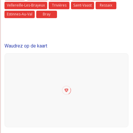
Vellereille-Les-Brayeux
Trivières
Saint-Vaast
Ressaix
Estinnes-Au-Val
Bray
Waudrez op de kaart