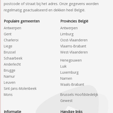
postcode of straat bij het adres. Onze gegevens worden
regelmatig geactualiseerd en dekken heel België.
Populaire gemeenten
Provincies België
Antwerpen
Antwerpen
Gent
Limburg
Charleroi
Oost-Vlaanderen
Liege
Vlaams-Brabant
Brussel
West-Vlaanderen
Schaarbeek
Henegouwen
Anderlecht
Luik
Brugge
Luxemburg
Namur
Namen
Leuven
Waals-Brabant
Sint-Jans-Molenbeek
Mons
Brussels Hoofdstedelijk
Gewest
Informatie
Handige links