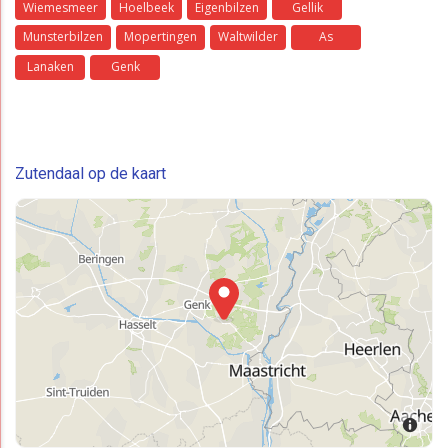
Wiemesmeer
Hoelbeek
Eigenbilzen
Gellik
Munsterbilzen
Mopertingen
Waltwilder
As
Lanaken
Genk
Zutendaal op de kaart