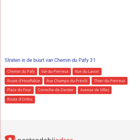
Straten in de buurt van Chemin du Pafy 31
Chemin du Pafy
Val-du-Pierreux
Rue du Lavoir
Route d'Houffalize
Rue Champs-du-Prévôt
Thier-du-Pierreux
Place du Four
Corniche-de-Deister
Avenue de Villez
Route d'Ortho