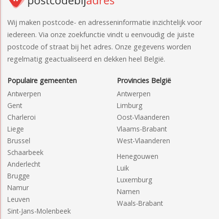
Wij maken postcode- en adresseninformatie inzichtelijk voor
iedereen. Via onze zoekfunctie vindt u eenvoudig de juiste
postcode of straat bij het adres. Onze gegevens worden
regelmatig geactualiseerd en dekken heel België.
Populaire gemeenten
Provincies België
Antwerpen
Antwerpen
Gent
Limburg
Charleroi
Oost-Vlaanderen
Liege
Vlaams-Brabant
Brussel
West-Vlaanderen
Schaarbeek
Henegouwen
Anderlecht
Luik
Brugge
Luxemburg
Namur
Namen
Leuven
Waals-Brabant
Sint-Jans-Molenbeek