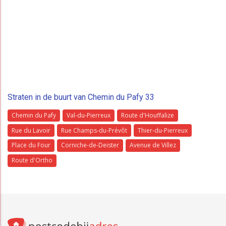
Straten in de buurt van Chemin du Pafy 33
Chemin du Pafy
Val-du-Pierreux
Route d'Houffalize
Rue du Lavoir
Rue Champs-du-Prévôt
Thier-du-Pierreux
Place du Four
Corniche-de-Deister
Avenue de Villez
Route d'Ortho