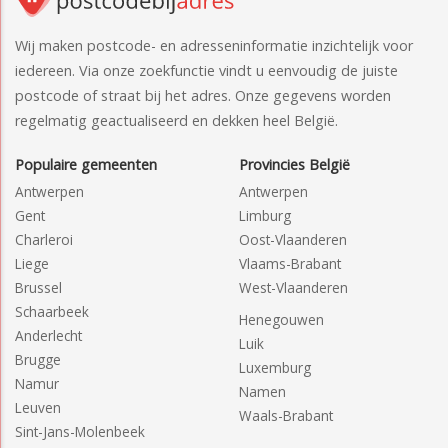
Wij maken postcode- en adresseninformatie inzichtelijk voor
iedereen. Via onze zoekfunctie vindt u eenvoudig de juiste
postcode of straat bij het adres. Onze gegevens worden
regelmatig geactualiseerd en dekken heel België.
Populaire gemeenten
Provincies België
Antwerpen
Antwerpen
Gent
Limburg
Charleroi
Oost-Vlaanderen
Liege
Vlaams-Brabant
Brussel
West-Vlaanderen
Schaarbeek
Henegouwen
Anderlecht
Luik
Brugge
Luxemburg
Namur
Namen
Leuven
Waals-Brabant
Sint-Jans-Molenbeek