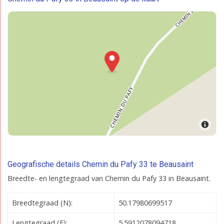
Geografische details Chemin du Pafy 33 te Beausaint
Breedte- en lengtegraad van Chemin du Pafy 33 in Beausaint.
Breedtegraad (N):
50.17980699517
Lengtegraad (E):
5.5912078094718