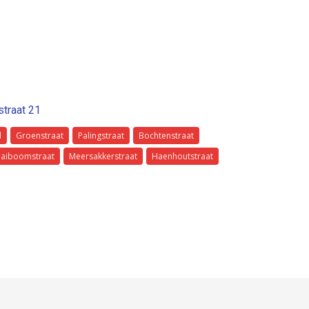
straat 21
l
Groenstraat
Palingstraat
Bochtenstraat
aiboomstraat
Meersakkerstraat
Haenhoutstraat