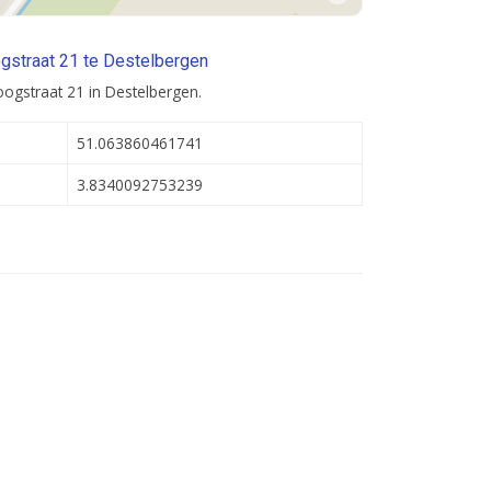
gstraat 21 te Destelbergen
ogstraat 21 in Destelbergen.
51.063860461741
3.8340092753239