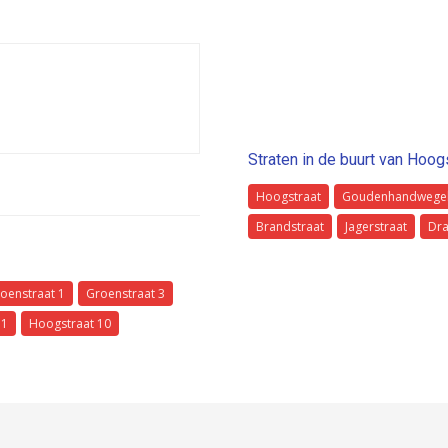
Straten in de buurt van Hoog
Hoogstraat
Goudenhandwege
Brandstraat
Jagerstraat
Dra
oenstraat 1
Groenstraat 3
31
Hoogstraat 10