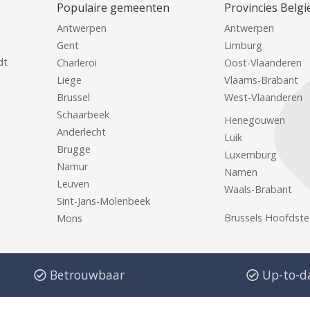
Populaire gemeenten
Provincies Belgi
Antwerpen
Antwerpen
Gent
Limburg
dt
Charleroi
Oost-Vlaanderen
Liege
Vlaams-Brabant
Brussel
West-Vlaanderen
Schaarbeek
Henegouwen
Anderlecht
Luik
Brugge
Luxemburg
Namur
Namen
Leuven
Waals-Brabant
Sint-Jans-Molenbeek
Brussels Hoofdste
Mons
Betrouwbaar
Up-to-d