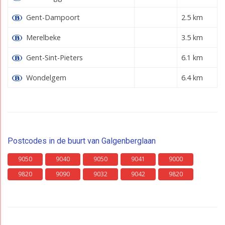
Gent-Dampoort
2.5 km
Merelbeke
3.5 km
Gent-Sint-Pieters
6.1 km
Wondelgem
6.4 km
Postcodes in de buurt van Galgenberglaan
9050
9040
9050
9041
9000
9820
9090
9032
9042
9820