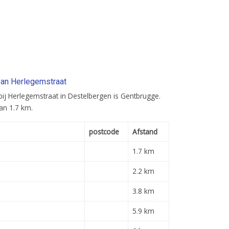
 van Herlegemstraat
n bij Herlegemstraat in Destelbergen is Gentbrugge.
van 1.7 km.
postcode
Afstand
1.7 km
2.2 km
3.8 km
5.9 km