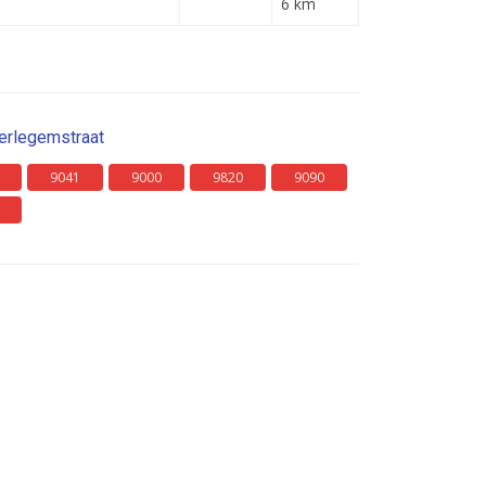
6 km
erlegemstraat
9041
9000
9820
9090