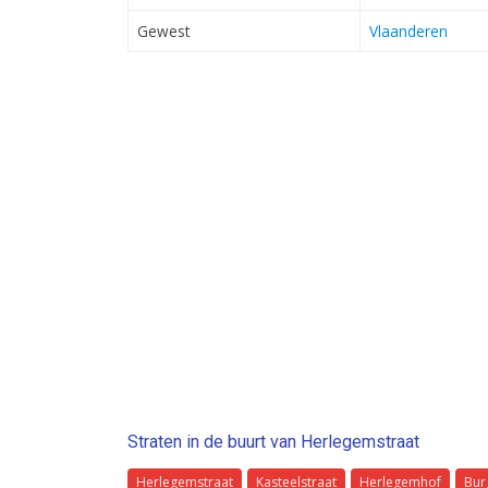
Gewest
Vlaanderen
Straten in de buurt van Herlegemstraat
Herlegemstraat
Kasteelstraat
Herlegemhof
Bur