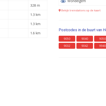
Wondelgem
328 m
Bekijk treinstations op de kaart
1.3 km
1.3 km
Postcodes in de buurt van H
1.6 km
9050
9040
9050
9032
9042
9940