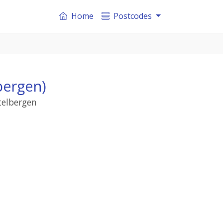
Home
Postcodes
bergen)
telbergen